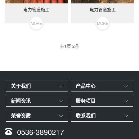
电力管道施工
电力管道施工
MORE
MORE
共
1
页
2
条
关于我们
产品中心
新闻资讯
服务项目
荣誉资质
联系我们
0536-3890217