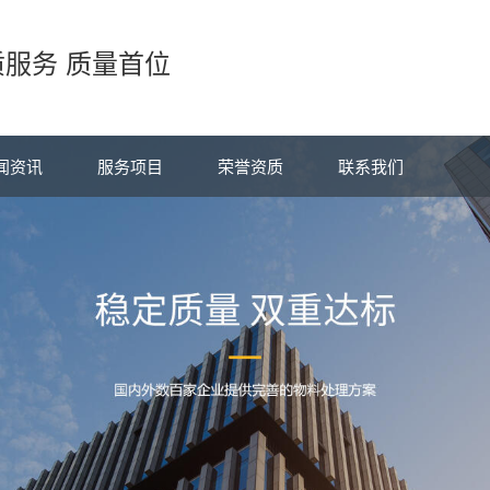
质服务 质量首位
闻资讯
服务项目
荣誉资质
联系我们