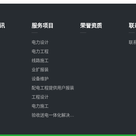
讯
服务项目
荣誉资质
联
电力设计
联
电力工程
线路施工
业扩报装
设备维护
配电工程提供用户报装
工程设计
电力施工
验收送电一体化解决方案