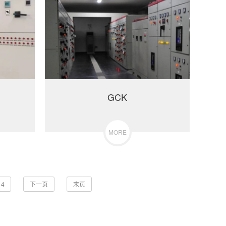
GCK
MORE
4
下一页
末页