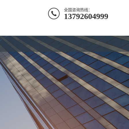
全国咨询热线：
13792604999