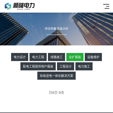
电力设计
电力工程
线路施工
业扩报装
设备维护
配电工程提供用户报装
工程设计
电力施工
验收送电一体化解决方案
共
0
页
0
条